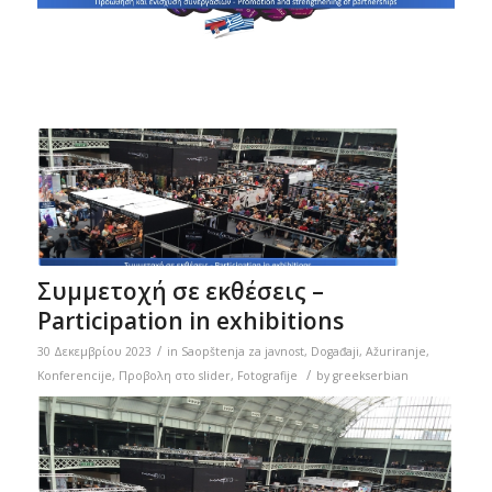
Συμμετοχή σε εκθέσεις –
Participation in exhibitions
/
30 Δεκεμβρίου 2023
in
Saopštenja za javnost
,
Događaji
,
Ažuriranje
,
/
Konferencije
,
Προβολη στο slider
,
Fotografije
by
greekserbian