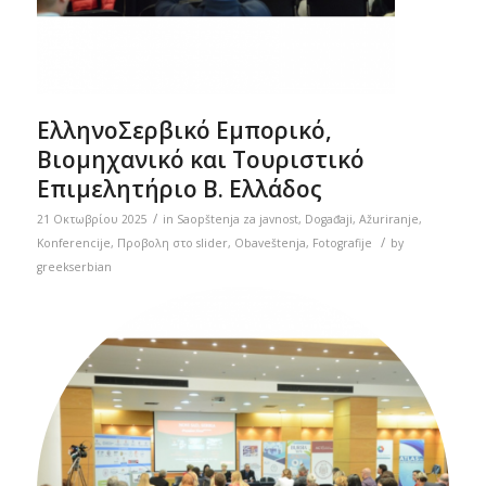
ΕλληνοΣερβικό Εμπορικό,
Βιομηχανικό και Τουριστικό
Επιμελητήριο Β. Ελλάδος
/
21 Οκτωβρίου 2025
in
Saopštenja za javnost
,
Događaji
,
Ažuriranje
,
/
Konferencije
,
Προβολη στο slider
,
Obaveštenja
,
Fotografije
by
greekserbian