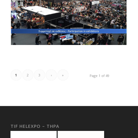
1
2
3
›
»
Page 1 of 49
TIF HELEXPO – THPA