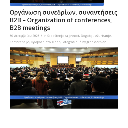
Οργάνωση συνεδρίων, συναντήσεις
Β2Β – Organization of conferences,
B2B meetings
/
30 Δεκεμβρίου 2023
in
Saopštenja za javnost
,
Događaji
,
Ažuriranje
,
/
Konferencije
,
Προβολη στο slider
,
Fotografije
by
greekserbian