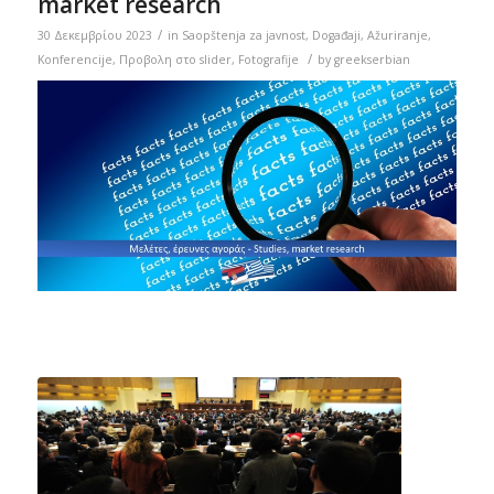
market research
/
30 Δεκεμβρίου 2023
in
Saopštenja za javnost
,
Događaji
,
Ažuriranje
,
/
Konferencije
,
Προβολη στο slider
,
Fotografije
by
greekserbian