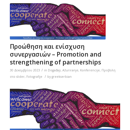
Προώθηση και ενίσχυση
συνεργασιών – Promotion and
strengthening of partnerships
/
30 Δεκεμβρίου 2023
in
Događaji
,
Ažuriranje
,
Konferencije
,
Προβολη
/
στο slider
,
Fotografije
by
greekserbian