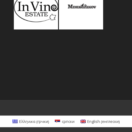
грчки
енглески
Ελληνικα
српски
English
(
)
(
)