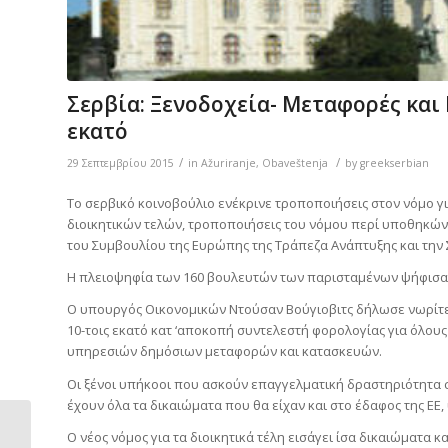
Σερβία: Ξενοδοχεία- Μεταφορές και
εκατό
/
/
29 Σεπτεμβρίου 2015
in
Ažuriranje
,
Obaveštenja
by
greekserbian
Το σερβικό κοινοβούλιο ενέκρινε τροποποιήσεις στον νόμο γ
διοικητικών τελών, τροποποιήσεις του νόμου περί υποθηκών 
του Συμβουλίου της Ευρώπης της Τράπεζα Ανάπτυξης και την 
Η πλειοψηφία των 160 βουλευτών των παρισταμένων ψήφισαν 
Ο υπουργός Οικονομικών Ντούσαν Βούγιοβιτς δήλωσε νωρίτερ
10-τοις εκατό κατ ‘αποκοπή συντελεστή φορολογίας για όλου
υπηρεσιών δημόσιων μεταφορών και κατασκευών.
Οι ξένοι υπήκοοι που ασκούν επαγγελματική δραστηριότητα σ
έχουν όλα τα δικαιώματα που θα είχαν και στο έδαφος της ΕΕ
Ο νέος νόμος για τα διοικητικά τέλη εισάγει ίσα δικαιώματα 
“Belgrade Investment