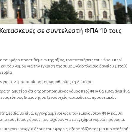
 Κατασκευές σε συντελεστή ΦΠΑ 10 τοις
ια τον φόρο προστιθέμενο της αξίας, τροποποιήσεις του νόμου περί
και του νόμου για την έγκριση της συμφωνίας-πλαίσιο δανείου μεταξύ
Σερβία.
για την τροποποίηση της νομοθεσίας, τη Δευτέρα.
α τη Δευτέρα ότι ο τροποποιημένος νόμος περί ΦΠΑ θα εισαγάγει ένα
ς τους τύπους διαμονής σε ξενοδοχείο, αστικών και προαστιακών
τη Σερβία θα είναι εγγεγραμμένοι ως υποκείμενοι στον ΦΠΑ και θα
, υπό τους ίδιους όρους που ισχύουν για τα εγχώρια νομικά πρόσωπα.
και υποχρεώσεις για όλους τους φορείς, εξασφαλίζοντας μια πιο σταθερή