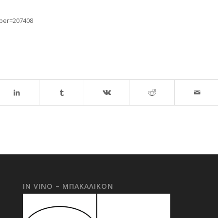
ber=207408
IN VINO – ΜΠΑΚΑΛΙΚΟΝ