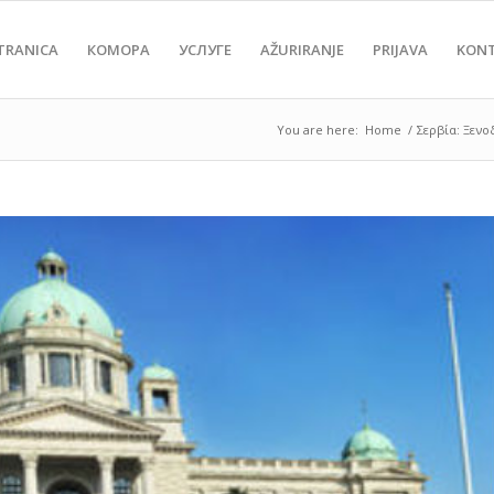
TRANICA
КОМОРА
УСЛУГЕ
AŽURIRANJE
PRIJAVA
KON
You are here:
Home
/
Σερβία: Ξενο