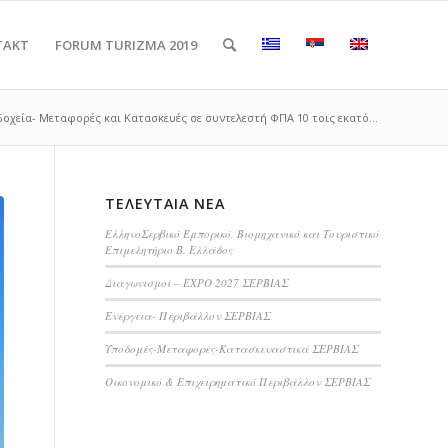
TAKT
FORUM TURIZMA 2019
δοχεία- Μεταφορές και Κατασκευές σε συντελεστή ΦΠΑ 10 τοις εκατό...
ΤΕΛΕΥΤΑΊΑ ΝΈΑ
ΕλληνοΣερβικό Εμπορικό, Βιομηχανικό και Τουριστικό
Επιμελητήριο Β. Ελλάδος
Διαγωνισμοί – EXPO 2027 ΣΕΡΒΙΑΣ
Ενέργεια- Περιβάλλον ΣΕΡΒΙΑΣ
Υποδομές-Μεταφορές-Κατασκευαστικά ΣΕΡΒΙΑΣ
Οικονομικό & Επιχειρηματικό Περιβάλλον ΣΕΡΒΙΑΣ