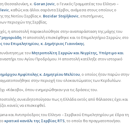
τη Θεσσαλονίκη, κ.
Goran
Jovic
, ο Γενικός Γραμματέας του Ελληνο –
levic
, καθώς και άλλοι σαράντα Σέρβοι, ανάμεσα στους οποίους ο
ης της Νοτίου Σερβίας κ.
Bozidar
Stojiljkovic
, επιστήμονες,
ρων περιοχών της Σερβίας.
ιοχές, η αποστολή παρακολούθησε στην αναπαράσταση της μάχης του
 Γρηγοριάδη
. Η αποστολή επισκέφθηκε και το Επιμελητήριο Σερρών, στο
 του Επιμελητηρίου, κ. Δημήτριος Γιαννάκης
.
συνάντηση με τον
Μητροπολίτη Σερρών και Νιγρίτης, Υπέρτιμο και
οναστήρι του Αγίου Προδρόμου. Η αποστολή κατέληξε στον ιστορικό
ημάρχου Αμφίπολης κ. Δημητρίου Μελίτου
, ο οποίος ήταν παρών στην
πραγματοποιήθηκε στην περιοχή του ολοκαυτώματος των Κερδυλίων.
χι «Κάκοβο», όπου ενημερώθηκαν για τις δράσεις του.
ποστολής συνειδητοποίησαν πως η Ελλάδα εκτός από θάλασσες έχει και
ζει κανείς να επισκεφθεί.
ijana και Αντιπρόεδρος του Ελληνο – Σερβικού Επιμελητηρίου με έδρα τη
 το
κρατικό κανάλι της Σερβίας
RTS
, το οποίο θα πραγματοποιήσει