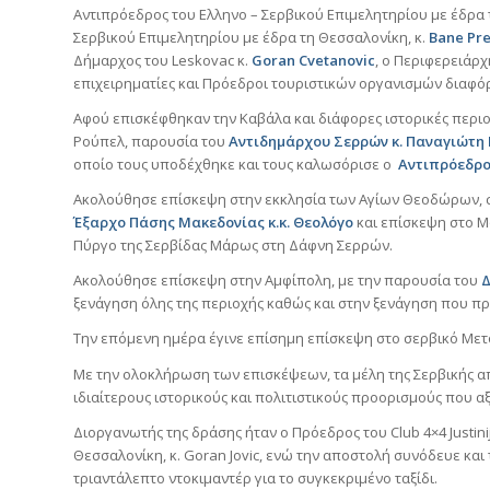
Αντιπρόεδρος του Ελληνο – Σερβικού Επιμελητηρίου με έδρα 
Σερβικού Επιμελητηρίου με έδρα τη Θεσσαλονίκη, κ.
Bane
Pre
Δήμαρχος του Leskovac κ.
Goran Cvetanovic
, ο Περιφερειάρχ
επιχειρηματίες και Πρόεδροι τουριστικών οργανισμών διαφό
Αφού επισκέφθηκαν την Καβάλα και διάφορες ιστορικές περ
Ρούπελ, παρουσία του
Αντιδημάρχου Σερρών κ. Παναγιώτη
οποίο τους υποδέχθηκε και τους καλωσόρισε ο
Αντιπρόεδρος
Ακολούθησε επίσκεψη στην εκκλησία των Αγίων Θεοδώρων, 
Έξαρχο Πάσης Μακεδονίας κ.κ. Θεολόγο
και επίσκεψη στο Μ
Πύργο της Σερβίδας Μάρως στη Δάφνη Σερρών.
Ακολούθησε επίσκεψη στην Αμφίπολη, με την παρουσία του
Δ
ξενάγηση όλης της περιοχής καθώς και στην ξενάγηση που 
Την επόμενη ημέρα έγινε επίσημη επίσκεψη στο σερβικό Μετό
Με την ολοκλήρωση των επισκέψεων, τα μέλη της Σερβικής α
ιδιαίτερους ιστορικούς και πολιτιστικούς προορισμούς που αξί
Διοργανωτής της δράσης ήταν ο Πρόεδρος του Club 4×4 Justin
Θεσσαλονίκη, κ. Goran Jovic, ενώ την αποστολή συνόδευε και
τριαντάλεπτο ντοκιμαντέρ για το συγκεκριμένο ταξίδι.