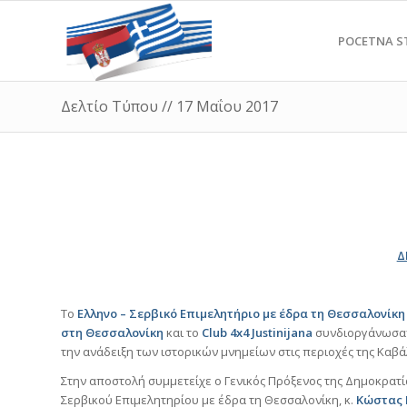
POCETNA S
Δελτίο Τύπου // 17 Μαΐου 2017
Δ
Το
Ελληνο – Σερβικό Επιμελητήριο με έδρα τη Θεσσαλονίκη
στη Θεσσαλονίκη
και το
Club
4
x
4 Justinijana
συνδιοργάνωσαν
την ανάδειξη των ιστορικών μνημείων στις περιοχές της Καβάλ
Στην αποστολή συμμετείχε ο Γενικός Πρόξενος της Δημοκρατία
Σερβικού Επιμελητηρίου με έδρα τη Θεσσαλονίκη, κ.
Κώστας 