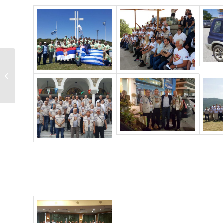
Money Show 2017 //
Συμμετοχή Σ.Ε.Α.Β.Ε.
και Ελληνο –...