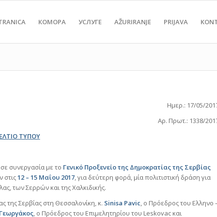
TRANICA
КОМОРА
УСЛУГЕ
AŽURIRANJE
PRIJAVA
KON
Ημερ.: 17/05/201
Αρ. Πρωτ.: 1338/201
ΕΛΤΙΟ ΤΥΠΟΥ
σε συνεργασία με το
Γενικό Προξενείο της Δημοκρατίας της Σερβίας
 στις
12 – 15 Μαΐου 2017
, για δεύτερη φορά, μία πολιτιστική δράση για
ας, των Σερρών και της Χαλκιδικής.
ς της Σερβίας στη Θεσσαλονίκη, κ.
Sinisa
Pavic
, ο Πρόεδρος του Ελληνο 
Γεωργάκος
, ο Πρόεδρος του Επιμελητηρίου του Leskovac και