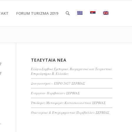
TAKT
FORUM TURIZMA 2019
ΤΕΛΕΥΤΑΊΑ ΝΈΑ
7
ΕλληνοΣερβικό Εμπορικό, Βιομηχανικό και Τουριστικό
7
Επιμελητήριο Β. Ελλάδος
Διαγωνισμοί – EXPO 2027 ΣΕΡΒΙΑΣ
Ενέργεια- Περιβάλλον ΣΕΡΒΙΑΣ
Υποδομές-Μεταφορές-Κατασκευαστικά ΣΕΡΒΙΑΣ
Οικονομικό & Επιχειρηματικό Περιβάλλον ΣΕΡΒΙΑΣ
–