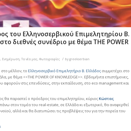
ρος του Ελληνοσερβικού Επιμελητηρίου Β.
 στο διεθνές συνέδριο με θέμα THE POWER
/
η
,
Ενημέρωση
,
Τα νέα μας
,
Φωτογραφίες
by
greekserbian
 στο μέλλον, το
Ελληνοσερβικό Επιμελητήριο Β. Ελλάδος
συμμετέχει στο
αβάλα, με θέμα <<THE POWER OF KNOWLEDGE>>. Εβδομήντα επιστήμονες,
υ αφορούν στις επενδύσεις, στην εκπαίδευση, στο eco management και
ς θα παραστεί ο πρόεδρος του επιμελητηρίου, κύριος
Κώστας
πάνω στον τομέα του real-estate, σε Ελλάδα κι εξωτερικό, θα αναφερθεί
οϊού, αλλά και θα διατυπώσει τις προβλέψεις του για την πορεία του
α