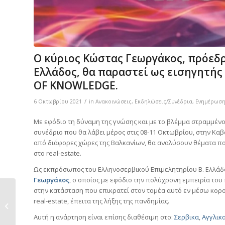
Ο κύριος Κώστας Γεωργάκος, πρόεδ
Ελλάδος, θα παραστεί ως εισηγητής
OF KNOWLEDGE.
/
6 Οκτωβρίου 2021
in
Ανακοινώσεις
,
Εκδηλώσεις/Συνέδρια
,
Ενημέρωσ
Με εφόδιο τη δύναμη της γνώσης και με το βλέμμα στραμμένο
συνέδριο που θα λάβει μέρος στις 08-11 Οκτωβρίου, στην Κ
από διάφορες χώρες της Βαλκανίων, θα αναλύσουν θέματα πο
στο real-estate.
Ως εκπρόσωπος του Ελληνοσερβικού Επιμελητηρίου Β. Ελλάδο
Γεωργάκος
, ο οποίος με εφόδιο την πολύχρονη εμπειρία του 
στην κατάσταση που επικρατεί στον τομέα αυτό εν μέσω κορον
Με μεγάλη επιτυχία
real-estate, έπειτα της λήξης της πανδημίας.
πραγματοποιήθηκε η
πρώτη...
Αυτή η ανάρτηση είναι επίσης διαθέσιμη στο:
Σερβικα
Αγγλικ