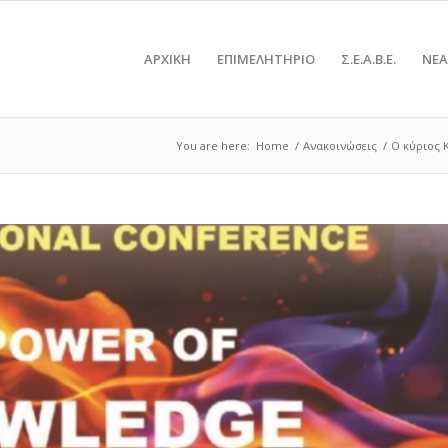
ΑΡΧΙΚΗ
ΕΠΙΜΕΛΗΤΗΡΙΟ
Σ.Ε.Α.Β.Ε.
NEA
You are here:
Home
/
Ανακοινώσεις
/
Ο κύριος 