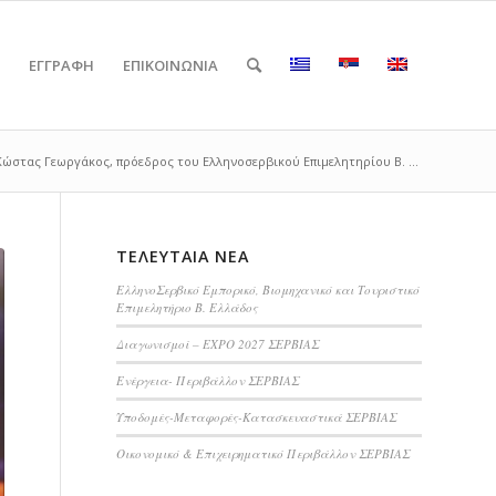
ΕΓΓΡΑΦΗ
ΕΠΙΚΟΙΝΩΝΙΑ
Κώστας Γεωργάκος, πρόεδρος του Ελληνοσερβικού Επιμελητηρίου Β. ...
ΤΕΛΕΥΤΑΊΑ ΝΈΑ
ΕλληνοΣερβικό Εμπορικό, Βιομηχανικό και Τουριστικό
Επιμελητήριο Β. Ελλάδος
Διαγωνισμοί – EXPO 2027 ΣΕΡΒΙΑΣ
Ενέργεια- Περιβάλλον ΣΕΡΒΙΑΣ
Υποδομές-Μεταφορές-Κατασκευαστικά ΣΕΡΒΙΑΣ
Οικονομικό & Επιχειρηματικό Περιβάλλον ΣΕΡΒΙΑΣ