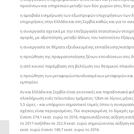
προϊόντων και υπηρεσιών μεταξύ των δύο χωρών (στις δύο χώρ
η αμοιβαία ενημέρωση των εξωστρεφών επιχειρήσεων των δύ
επιχειρήσεις στην Ελλάδα και στη Σερβία καθώς και για το ο
η συνεργασία σχετικά με την επεξεργασία στατιστικών στοιχ
αγοράς, με αξιοποίηση, μεταξύ άλλων, του Ινστιτούτου Εξαγω
η συνεργασία σε θέματα εξειδικευμένης εκπαίδευσης/κατάρτ
η προώθηση της πραγματοποίησης ξένων επενδύσεων στις δ
η από κοινού παρέμβαση στη βελτίωση του θεσμικού πλαισίου 
η προώθηση των μεταφορών/συνδυασμένων μεταφορών και των
εμπορίου
Αν και Ελλάδα και Σερβία είναι γειτονικές και παραδοσιακά φι
ολοκλήρωση ενός τελευταίου τμήματος 12km σε λίγους μήνες
5,5 ώρες – και υπάρχουν σημαντικοί τομείς όπου η συνεργασί
σχέσεις είναι περιορισμένες. Πιο συγκεκριμένα, το διμερές ε
έναντι 374,1 εκατ. ευρώ το 2016, παρουσιάζοντας αύξηση κατ
το 2017 ανήλθαν σε 252,9 εκατ. ευρώ σημειώνοντας αύξηση κα
Euro2day //
εκατ. ευρώ έναντι 149,7 εκατ. ευρώ το 2016.