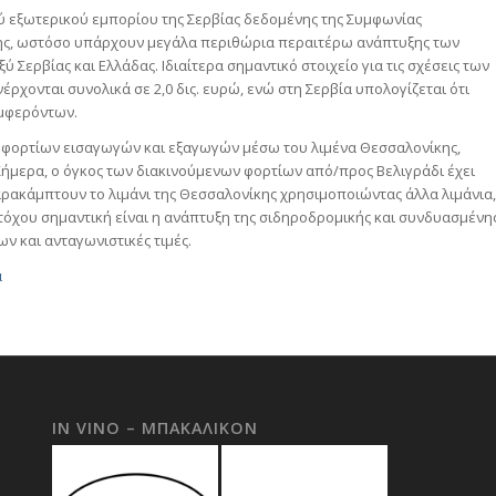
ύ εξωτερικού εμπορίου της Σερβίας δεδομένης της Συμφωνίας
ης, ωστόσο υπάρχουν μεγάλα περιθώρια περαιτέρω ανάπτυξης των
 Σερβίας και Ελλάδας. Ιδιαίτερα σημαντικό στοιχείο για τις σχέσεις των
έρχονται συνολικά σε 2,0 δις. ευρώ, ενώ στη Σερβία υπολογίζεται ότι
υμφερόντων.
ών φορτίων εισαγωγών και εξαγωγών μέσω του λιμένα Θεσσαλονίκης,
. Σήμερα, ο όγκος των διακινούμενων φορτίων από/προς Βελιγράδι έχει
ακάμπτουν το λιμάνι της Θεσσαλονίκης χρησιμοποιώντας άλλα λιμάνια,
στόχου σημαντική είναι η ανάπτυξη της σιδηροδρομικής και συνδυασμένη
 και ανταγωνιστικές τιμές.
α
IN VINO – ΜΠΑΚΑΛΙΚΟΝ