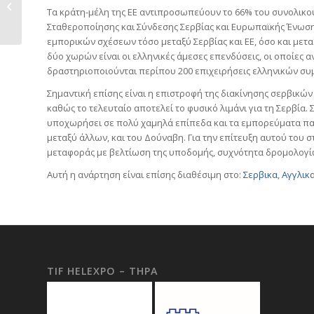
Πρωτοκόλλο
Τα κράτη-μέλη της ΕΕ αντιπροσωπεύουν το 66% του συνολικο
Συνεργασίας ΣΕΒΕ-
Σταθεροποίησης και Σύνδεσης Σερβίας και Ευρωπαϊκής Ένωσ
Ελληνοσερβικού...
εμπορικών σχέσεων τόσο μεταξύ Σερβίας και ΕΕ, όσο και μεταξύ
δύο χωρών είναι οι ελληνικές άμεσες επενδύσεις, οι οποίες αν
δραστηριοποιούνται περίπου 200 επιχειρήσεις ελληνικών σ
Σημαντική επίσης είναι η επιστροφή της διακίνησης σερβικ
καθώς το τελευταίο αποτελεί το φυσικό λιμάνι για τη Σερβία
υποχωρήσει σε πολύ χαμηλά επίπεδα και τα εμπορεύματα παρ
μεταξύ άλλων, και του Δούναβη. Για την επίτευξη αυτού του 
μεταφοράς με βελτίωση της υποδομής, συχνότητα δρομολογίων
Αυτή η ανάρτηση είναι επίσης διαθέσιμη στο:
Σερβικα
Αγγλικ
TIF HELEXPO – THPA