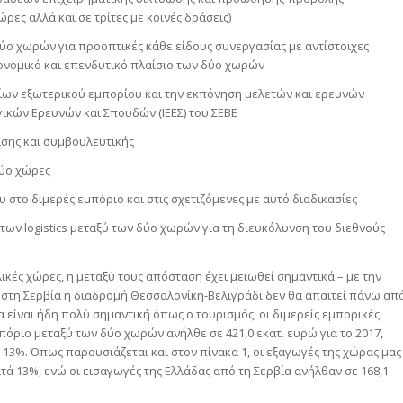
ες αλλά και σε τρίτες με κοινές δράσεις)
ο χωρών για προοπτικές κάθε είδους συνεργασίας με αντίστοιχες
ικονομικό και επενδυτικό πλαίσιο των δύο χωρών
είων εξωτερικού εμπορίου και την εκπόνηση μελετών και ερευνών
γικών Ερευνών και Σπουδών (ΙΕΕΣ) του ΣΕΒΕ
ισης και συμβουλευτικής
ύο χώρες
στο διμερές εμπόριο και στις σχετιζόμενες με αυτό διαδικασίες
 logistics μεταξύ των δύο χωρών για τη διευκόλυνση του διεθνούς
λικές χώρες, η μεταξύ τους απόσταση έχει μειωθεί σημαντικά – με την
 στη Σερβία η διαδρομή Θεσσαλονίκη-Βελιγράδι δεν θα απαιτεί πάνω απ
α είναι ήδη πολύ σημαντική όπως ο τουρισμός, οι διμερείς εμπορικές
μπόριο μεταξύ των δύο χωρών ανήλθε σε 421,0 εκατ. ευρώ για το 2017,
ά 13%. Όπως παρουσιάζεται και στον πίνακα 1, οι εξαγωγές της χώρας μας
τά 13%, ενώ οι εισαγωγές της Ελλάδας από τη Σερβία ανήλθαν σε 168,1