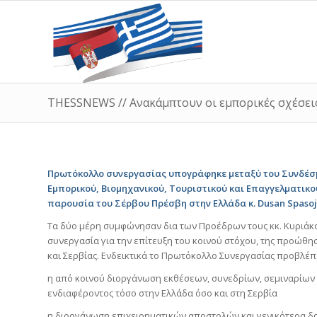
THESSNEWS // Ανακάμπτουν οι εμπορικές σχέσει
Πρωτόκολλο συνεργασίας υπογράφηκε μεταξύ του Συνδέσμ
Εμπορικού, Βιομηχανικού, Τουριστικού και Επαγγελματικο
παρουσία του Σέρβου Πρέσβη στην Ελλάδα κ. Dusan Spasojev
Τα δύο μέρη συμφώνησαν δια των Προέδρων τους κκ. Κυριάκ
συνεργασία για την επίτευξη του κοινού στόχου, της προώθ
και Σερβίας. Ενδεικτικά το Πρωτόκολλο Συνεργασίας προβλέπ
η από κοινού διοργάνωση εκθέσεων, συνεδρίων, σεμιναρίων 
ενδιαφέροντος τόσο στην Ελλάδα όσο και στη Σερβία
η διοργάνωση επιχειρηματικών αποστολών και γενικότερα 