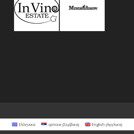
Σερβικα
Αγγλικα
Ελληνικα
српски
English
(
)
(
)