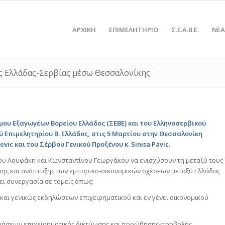
ΑΡΧΙΚΗ
ΕΠΙΜΕΛΗΤΗΡΙΟ
Σ.Ε.Α.Β.Ε.
NEA
ς Ελλάδας-Σερβίας μέσω Θεσσαλονίκης
ου Εξαγωγέων Βορείου Ελλάδος (ΣΕΒΕ) και του Ελληνοσερβικού
ύ Επιμελητηρίου Β. Ελλάδος, στις 5 Μαρτίου στην Θεσσαλονίκη
ic και του Σέρβου Γενικού Προξένου κ. Sinisa Pavic.
ου Λουφάκη και Κωνσταντίνου Γεωργάκου να ενισχύσουν τη μεταξύ τους
ησης και ανάπτυξης των εμπορικο-οικονομικών σχέσεων μεταξύ Ελλάδας
ει συνεργασία σε τομείς όπως:
και γενικώς εκδηλώσεων επιχειρηματικού και εν γένει οικονομικού
δράσεων επιχειρηματικής δικτύωσης και προώθησης-προβολής