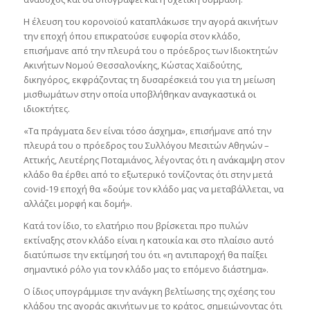
Η έλευση του κορονοϊού καταπλάκωσε την αγορά ακινήτων
την εποχή όπου επικρατούσε ευφορία στον κλάδο,
επισήμανε από την πλευρά του ο πρόεδρος των Ιδιοκτητών
Ακινήτων Νομού Θεσσαλονίκης, Κώστας Χαϊδούτης,
δικηγόρος, εκφράζοντας τη δυσαρέσκειά του για τη μείωση
μισθωμάτων στην οποία υποβλήθηκαν αναγκαστικά οι
ιδιοκτήτες.
«Τα πράγματα δεν είναι τόσο άσχημα», επισήμανε από την
πλευρά του ο πρόεδρος του Συλλόγου Μεσιτών Αθηνών –
Αττικής, Λευτέρης Ποταμιάνος, λέγοντας ότι η ανάκαμψη στον
κλάδο θα έρθει από το εξωτερικό τονίζοντας ότι στην μετά
covid-19 εποχή θα «δούμε τον κλάδο μας να μεταβάλλεται, να
αλλάζει μορφή και δομή».
Κατά τον ίδιο, το ελατήριο που βρίσκεται προ πυλών
εκτίναξης στον κλάδο είναι η κατοικία και στο πλαίσιο αυτό
διατύπωσε την εκτίμησή του ότι «η αντιπαροχή θα παίξει
σημαντικό ρόλο για τον κλάδο μας το επόμενο διάστημα».
O ίδιος υπογράμμισε την ανάγκη βελτίωσης της σχέσης του
κλάδου της αγοράς ακινήτων με το κράτος, σημειώνοντας ότι