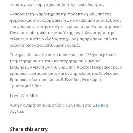
«δυστυχώς» ακόμη ο χώρος (αυτός) είναι αδόμητος.
«Απαραίτητη» χαρακτήρισε την προοπτική μείωσης της
φορολογίας στην αγορά ακινήτων ο ακαδημαϊκός υπεύθυνος
προγραμμάτων στην ακίνητη περιουσία του Καποδιστριακού
Πανεπιστημίου, Φώτιος Μουζάκης, σημειώνοντας ότι την
τελευταία 10ετία ο κλάδος στη χώρα μας άρχισε να αποκτά
χαρακτηριστικά αναπτυγμένης αγοράς.
Την ημερίδα συντόνισαν ο πρόεδρος του Ελληνοσερβικού
Επιμελητηρίου και του Παρατηρητηρίου Τιμών και
Εκτιμήσεων Ακινήτων Ν.Α. Ευρώπης, Κώστας Γεωργάκος και ο
εμπορικός αντιπρόσωπος και αντιπρόεδρος του Συνδέσμου
Εμπορικών Αντιπροσώπων Β. Ελλάδος, Θεόδωρος
Τριανταφυλλίδης.
Πηγή: ΑΠΕ-ΜΠΕ
Αυτή η ανάρτηση είναι επίσης διαθέσιμη στο:
Σερβικα
Αγγλικα
Share this entry