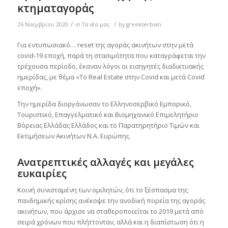
κτηματαγοράς
/
/
26 Νοεμβρίου 2020
in
Τα νέα μας
by
greekserbian
Για εντυπωσιακό… reset της αγοράς ακινήτων στην μετά
covid-19 εποχή, παρά τη στασιμότητα που καταγράφεται την
τρέχουσα περίοδο, έκαναν λόγοι οι εισηγητές διαδικτυακής
ημερίδας, με θέμα «Το Real Estate στην Covid και μετά Covid
εποχή».
Την ημερίδα διοργάνωσαν το Ελληνοσερβικό Εμπορικό,
Τουριστικό, Επαγγελματικό και Βιομηχανικό Επιμελητήριο
Βόρειας Ελλάδας Ελλάδος και το Παρατηρητήριο Τιμών και
Εκτιμήσεων Ακινήτων Ν.Α. Ευρώπης.
Ανατρεπτικές αλλαγές και μεγάλες
ευκαιρίες
Κοινή συνισταμένη των ομιλητών, ότι το ξέσπασμα της
πανδημικής κρίσης ανέκοψε την ανοδική πορεία της αγοράς
ακινήτων, που άρχισε να σταθεροποιείται το 2019 μετά από
σειρά χρόνων που πλήττονταν, αλλά και η διαπίστωση ότι η