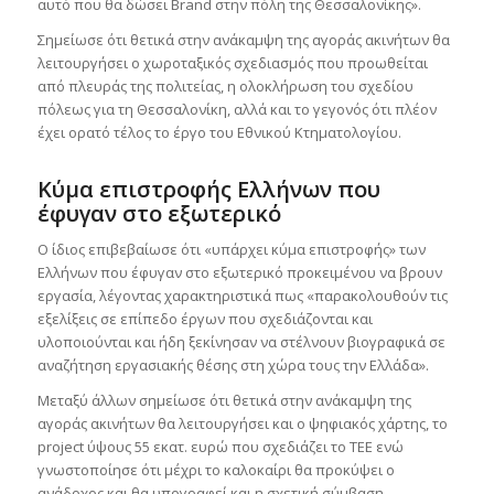
αυτό που θα δώσει Brand στην πόλη της Θεσσαλονίκης».
Σημείωσε ότι θετικά στην ανάκαμψη της αγοράς ακινήτων θα
λειτουργήσει ο χωροταξικός σχεδιασμός που προωθείται
από πλευράς της πολιτείας, η ολοκλήρωση του σχεδίου
πόλεως για τη Θεσσαλονίκη, αλλά και το γεγονός ότι πλέον
έχει ορατό τέλος το έργο του Εθνικού Κτηματολογίου.
Κύμα επιστροφής Ελλήνων που
έφυγαν στο εξωτερικό
Ο ίδιος επιβεβαίωσε ότι «υπάρχει κύμα επιστροφής» των
Ελλήνων που έφυγαν στο εξωτερικό προκειμένου να βρουν
εργασία, λέγοντας χαρακτηριστικά πως «παρακολουθούν τις
εξελίξεις σε επίπεδο έργων που σχεδιάζονται και
υλοποιούνται και ήδη ξεκίνησαν να στέλνουν βιογραφικά σε
αναζήτηση εργασιακής θέσης στη χώρα τους την Ελλάδα».
Μεταξύ άλλων σημείωσε ότι θετικά στην ανάκαμψη της
αγοράς ακινήτων θα λειτουργήσει και ο ψηφιακός χάρτης, το
project ύψους 55 εκατ. ευρώ που σχεδιάζει το ΤΕΕ ενώ
γνωστοποίησε ότι μέχρι το καλοκαίρι θα προκύψει ο
ανάδοχος και θα υπογραφεί και η σχετική σύμβαση.