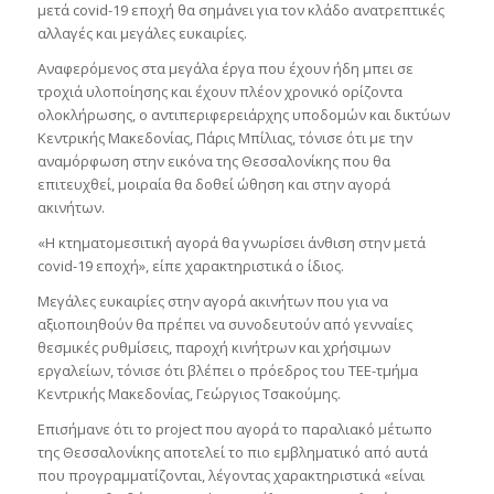
μετά covid-19 εποχή θα σημάνει για τον κλάδο ανατρεπτικές
αλλαγές και μεγάλες ευκαιρίες.
Αναφερόμενος στα μεγάλα έργα που έχουν ήδη μπει σε
τροχιά υλοποίησης και έχουν πλέον χρονικό ορίζοντα
ολοκλήρωσης, ο αντιπεριφερειάρχης υποδομών και δικτύων
Κεντρικής Μακεδονίας, Πάρις Μπίλιας, τόνισε ότι με την
αναμόρφωση στην εικόνα της Θεσσαλονίκης που θα
επιτευχθεί, μοιραία θα δοθεί ώθηση και στην αγορά
ακινήτων.
«Η κτηματομεσιτική αγορά θα γνωρίσει άνθιση στην μετά
covid-19 εποχή», είπε χαρακτηριστικά ο ίδιος.
Μεγάλες ευκαιρίες στην αγορά ακινήτων που για να
αξιοποιηθούν θα πρέπει να συνοδευτούν από γενναίες
θεσμικές ρυθμίσεις, παροχή κινήτρων και χρήσιμων
εργαλείων, τόνισε ότι βλέπει ο πρόεδρος του ΤΕΕ-τμήμα
Κεντρικής Μακεδονίας, Γεώργιος Τσακούμης.
Επισήμανε ότι το project που αγορά το παραλιακό μέτωπο
της Θεσσαλονίκης αποτελεί το πιο εμβληματικό από αυτά
που προγραμματίζονται, λέγοντας χαρακτηριστικά «είναι