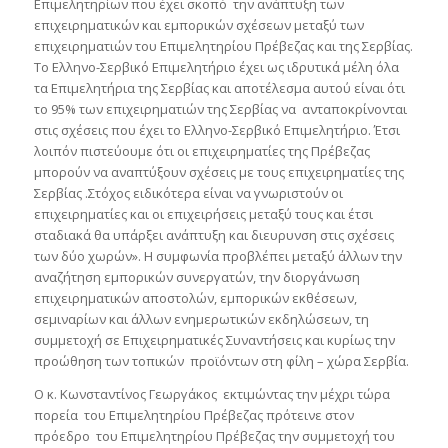
Επιμελητηρίων που έχει σκοπό την ανάπτυξη των
επιχειρηματικών και εμπορικών σχέσεων μεταξύ των
επιχειρηματιών του Επιμελητηρίου Πρέβεζας και της Σερβίας.
Το Ελληνο-Σερβικό Επιμελητήριο έχει ως ιδρυτικά μέλη όλα
τα Επιμελητήρια της Σερβίας και αποτέλεσμα αυτού είναι ότι
το 95% των επιχειρηματιών της Σερβίας να ανταποκρίνονται
στις σχέσεις που έχει το Ελληνο-Σερβικό Επιμελητήριο. Έτσι
λοιπόν πιστεύουμε ότι οι επιχειρηματίες της Πρέβεζας
μπορούν να αναπτύξουν σχέσεις με τους επιχειρηματίες της
Σερβίας .Στόχος ειδικότερα είναι να γνωριστούν οι
επιχειρηματίες και οι επιχειρήσεις μεταξύ τους και έτσι
σταδιακά θα υπάρξει ανάπτυξη και διευρυνση στις σχέσεις
των δύο χωρών». Η συμφωνία προβλέπει μεταξύ άλλων την
αναζήτηση εμπορικών συνεργατών, την διοργάνωση
επιχειρηματικών αποστολών, εμπορικών εκθέσεων,
σεμιναρίων και άλλων ενημερωτικών εκδηλώσεων, τη
συμμετοχή σε Επιχειρηματικές Συναντήσεις και κυρίως την
προώθηση των τοπικών προϊόντων στη φίλη – χώρα Σερβία.
Ο κ. Κωνσταντίνος Γεωργάκος εκτιμώντας την μέχρι τώρα
πορεία του Επιμελητηρίου Πρέβεζας πρότεινε στον
πρόεδρο του Επιμελητηρίου Πρέβεζας την συμμετοχή του