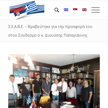
Σ.Ε.Α.Β.Ε. – Βραβεύτηκε για την προσφορά του
στον Σύνδεσμο ο κ. Διονύσης Παπαγιάννης