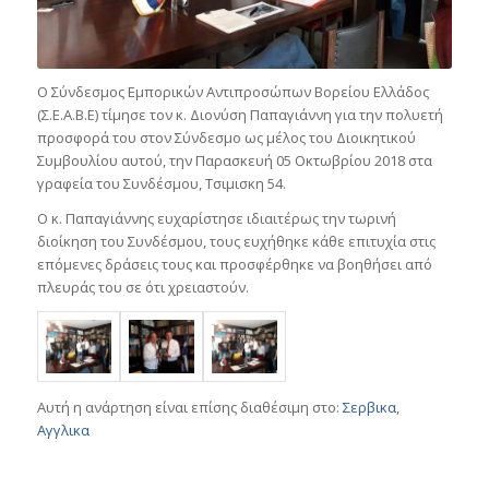
Ο Σύνδεσμος Εμπορικών Αντιπροσώπων Βορείου Ελλάδος
(Σ.Ε.Α.Β.Ε) τίμησε τον κ. Διονύση Παπαγιάννη για την πολυετή
προσφορά του στον Σύνδεσμο ως μέλος του Διοικητικού
Συμβουλίου αυτού, την Παρασκευή 05 Οκτωβρίου 2018 στα
γραφεία του Συνδέσμου, Τσιμισκη 54.
O κ. Παπαγιάννης ευχαρίστησε ιδιαιτέρως την τωρινή
διοίκηση του Συνδέσμου, τους ευχήθηκε κάθε επιτυχία στις
επόμενες δράσεις τους και προσφέρθηκε να βοηθήσει από
πλευράς του σε ότι χρειαστούν.
Αυτή η ανάρτηση είναι επίσης διαθέσιμη στο:
Σερβικα
Αγγλικα