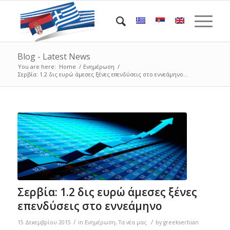
Blog - Latest News
You are here:
Home
/
Ενημέρωση
/
Σερβία: 1.2 δις ευρώ άμεσες ξένες επενδύσεις στο εννεάμηνο...
Σερβία: 1.2 δις ευρώ άμεσες ξένες
επενδύσεις στο εννεάμηνο
/
/
15 Δεκεμβρίου 2015
in
Ενημέρωση
,
Τα νέα μας
by
greekserbian