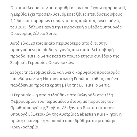
Ως αποτέλεσμα των μεταρρυθμίσεων που έχουν εφαρμοστεί,
η Σερβία έχει προσελκύσει άμεσες ξένες επενδύσεις ύψους
1,2 δισεκατομμυρίων ευρώ για τους πρώτους εννέα μήνες
του 2015, δήλωσε αργά την Παρασκευή ο Σέρβος υπουργός
Οικονομίας Ζέλικο Sertic.
Αυτό είναι 20 τοις εκατό περισσότερο από ό, τι στην
προηγούμενη περίοδο, γεγονός που αποτελεί σοβαρή
πρόοδο, είπε ο Sertic κατά το πρώτο ετήσιο συνέδριο της
Σερβικής Γερουσίας Οικονομικών.
Στόχος της Σερβίας είναι να γίνει ο κορυφαίος προορισμός
επενδύσεων στη Νοτιοανατολική Ευρώπη, καθώς και ένα
παράδειγμα προς τα κράτη μέλη της ΕΕ, είπε ο Sertic.
Η Γερουσία – η οποία ιδρύθηκε στο Βελιγράδι στα τέλη
Φεβρουαρίου του περασμένου έτους, με παρόντες τον
Πρωθυπουργό της Σερβίας Αλεξάνταρ Βούτσιτς και τον
υπουργό Εξωτερικών της Αυστρίας Sebastian Kurz – ήταν η
πρώτη οικονομική γερουσία που ιδρύθηκε στην πρώην
Γιουγκοσλαβία.