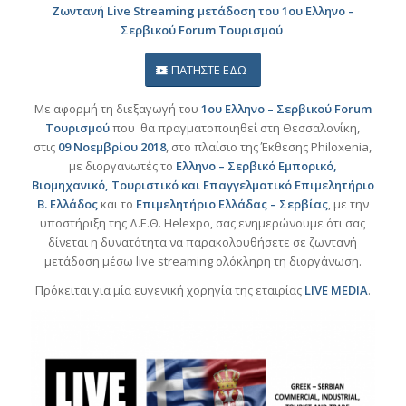
Ζωντανή Live Streaming μετάδοση του 1ου Ελληνο –
Σερβικού Forum Τουρισμού
ΠΑΤΗΣΤΕ ΕΔΩ
Με αφορμή τη διεξαγωγή του
1ου Ελληνο – Σερβικού Forum
Τουρισμού
που θα πραγματοποιηθεί στη Θεσσαλονίκη,
στις
09 Νοεμβρίου 2018
, στο πλαίσιο της Έκθεσης Philoxenia,
με διοργανωτές το
Ελληνο – Σερβικό Εμπορικό,
Βιομηχανικό, Τουριστικό και Επαγγελματικό Επιμελητήριο
Β. Ελλάδος
και το
Επιμελητήριο Ελλάδας – Σερβίας
, με την
υποστήριξη της Δ.Ε.Θ. Helexpo, σας ενημερώνουμε ότι σας
δίνεται η δυνατότητα να παρακολουθήσετε σε ζωντανή
μετάδοση μέσω live streaming ολόκληρη τη διοργάνωση.
Πρόκειται για μία ευγενική χορηγία της εταιρίας
LIVE MEDIA
.