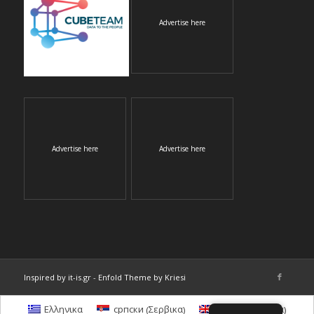
Advertise here
Advertise here
Advertise here
Inspired by it-is.gr
-
Enfold Theme by Kriesi
Σερβικα
Αγγλικα
Ελληνικα
српски
English
(
)
(
)