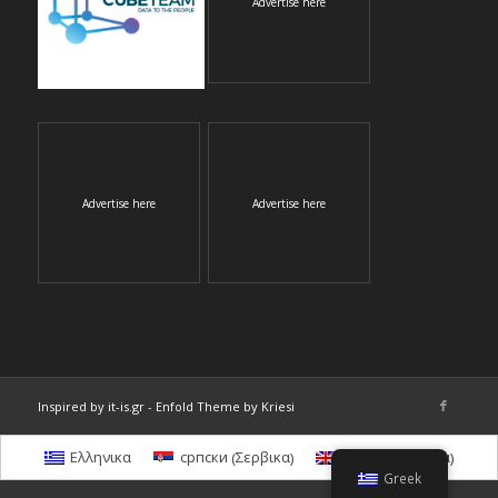
Advertise here
Advertise here
Advertise here
Inspired by it-is.gr
-
Enfold Theme by Kriesi
Σερβικα
Αγγλικα
Ελληνικα
српски
English
(
)
(
)
Greek