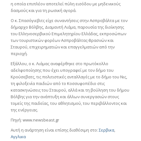
η οποία επιπλέον αποτελεί πύλη εισόδου με μηδενικούς
δασμούς και για τη ρωσική αγορά.
Ο κ. Σπασόγιεβιτς είχε συναντήσεις στην Ασπροβάλτα με τον
δήμαρχο Βόλβης, Διαμαντή Λιάμα, παρουσία της διοίκησης
του Ελληνοσερβικού Επιμελητηρίου Ελλάδας, εκπροσώπων
των τουριστικών φορέων Ασπροβάλτας-Βρασνών και
Σταυρού, επιχειρηματιών και επαγγελματιών από την
περιοχή.
Εξάλλου, ο κ. Λιάμας αναφέρθηκε στο πρωτόκολλο
αδελφοποίησης που έχει υπογραφεί με τον δήμο του
Κρούσεβατς, τις πολιτιστικές ανταλλαγές με το δήμο του Νις,
τη φιλοξενία παιδιών από το Κοσσυφοπέδιο στις
κατασκηνώσεις του Σταυρού, αλλά και τη βούληση του δήμου
Βόλβης για την ανάπτυξη και άλλων συνεργασιών στους
τομείς της παιδείας, του αθλητισμού, του περιβάλλοντος και
της ενέργειας.
Πηγή: www.newsbeast.gr
Αυτή η ανάρτηση είναι επίσης διαθέσιμη στο:
Σερβικα
Αγγλικα