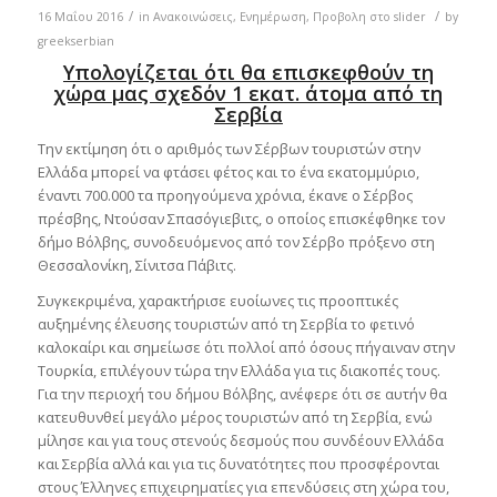
/
/
16 Μαΐου 2016
in
Ανακοινώσεις
,
Ενημέρωση
,
Προβολη στο slider
by
greekserbian
Υπολογίζεται ότι θα επισκεφθούν τη
χώρα μας σχεδόν 1 εκατ. άτομα από τη
Σερβία
Την εκτίμηση ότι ο αριθμός των Σέρβων τουριστών στην
Ελλάδα μπορεί να φτάσει φέτος και το ένα εκατομμύριο,
έναντι 700.000 τα προηγούμενα χρόνια, έκανε ο Σέρβος
πρέσβης, Ντούσαν Σπασόγιεβιτς, ο οποίος επισκέφθηκε τον
δήμο Βόλβης, συνοδευόμενος από τον Σέρβο πρόξενο στη
Θεσσαλονίκη, Σίνιτσα Πάβιτς.
Συγκεκριμένα, χαρακτήρισε ευοίωνες τις προοπτικές
αυξημένης έλευσης τουριστών από τη Σερβία το φετινό
καλοκαίρι και σημείωσε ότι πολλοί από όσους πήγαιναν στην
Τουρκία, επιλέγουν τώρα την Ελλάδα για τις διακοπές τους.
Για την περιοχή του δήμου Βόλβης, ανέφερε ότι σε αυτήν θα
κατευθυνθεί μεγάλο μέρος τουριστών από τη Σερβία, ενώ
μίλησε και για τους στενούς δεσμούς που συνδέουν Ελλάδα
και Σερβία αλλά και για τις δυνατότητες που προσφέρονται
στους Έλληνες επιχειρηματίες για επενδύσεις στη χώρα του,