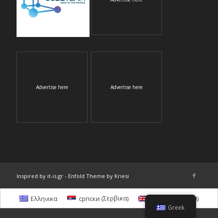
Advertise here
Advertise here
Inspired by it-is.gr
-
Enfold Theme by Kriesi
Σερβικα
Αγγλικα
Ελληνικα
српски
English
(
)
(
)
Greek