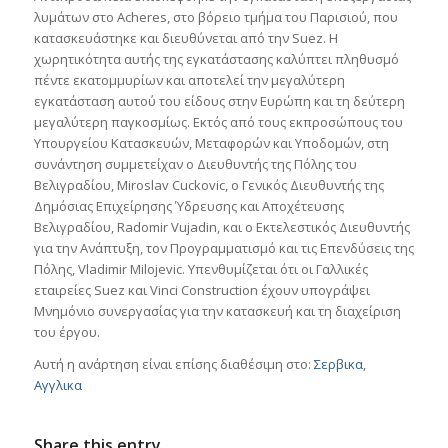
λυμάτων στο Acheres, στο βόρειο τμήμα του Παρισιού, που
κατασκευάστηκε και διευθύνεται από την Suez. Η
χωρητικότητα αυτής της εγκατάστασης καλύπτει πληθυσμό
πέντε εκατομμυρίων και αποτελεί την μεγαλύτερη
εγκατάσταση αυτού του είδους στην Ευρώπη και τη δεύτερη
μεγαλύτερη παγκοσμίως. Εκτός από τους εκπροσώπους του
Υπουργείου Κατασκευών, Μεταφορών και Υποδομών, στη
συνάντηση συμμετείχαν ο Διευθυντής της Πόλης του
Βελιγραδίου, Miroslav Cuckovic, ο Γενικός Διευθυντής της
Δημόσιας Επιχείρησης Ύδρευσης και Αποχέτευσης
Βελιγραδίου, Radomir Vujadin, και ο Εκτελεστικός Διευθυντής
για την Ανάπτυξη, τον Προγραμματισμό και τις Επενδύσεις της
Πόλης, Vladimir Milojevic. Υπενθυμίζεται ότι οι Γαλλικές
εταιρείες Suez και Vinci Construction έχουν υπογράψει
Μνημόνιο συνεργασίας για την κατασκευή και τη διαχείριση
του έργου.
Αυτή η ανάρτηση είναι επίσης διαθέσιμη στο:
Σερβικα
Αγγλικα
Share this entry