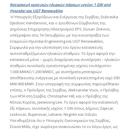
Kατασκευή κρατικών ηλιακών πάρκων ισχύος 1 GW από
Hyundai και UGT Renewables
Η Yπουργός Εξoρύξεων και Ενέργειας της Σερβίας, Dubravka
Djedovic Handanovic, και ο Διευθύνων Σύμβουλος της
Δημόσιας Επιχείρησης Ηλεκτρισμού EPS, Dusan Zivkovic,
υπέγραψαν στις 16 Οκτωβρίου, με την κοινοπραξία των
εταιρειών Hyundai Engineering και UGT Renewables,
Συμφωνία για την υλοποίηση του έργου κατασκευής
αυτοσταθμιζόμενων ηλιακών σταθμών. Το έργο αφορά την
κατασκευή μόνο – χωρίς διαχείριση και συντήρηση – ηλιακών
σταθμών συνολικής εγκατεστημένης ισχύος τουλάχιστον
1.000 MWAC/1.200 MWDC, με συστήματα μπαταριών
αποθήκευσης ενέργειας με συνολική εγκατεστημένη ισχύ 200
MW/400 MWh. Στην υπογραφή της συμφωνίας παρευρέθηκαν
επίσης, ο Πρόεδρος της Σερβίας, Aleksandar Vucic, ο Πρέσβης
των ΗΠΑ στη Σερβία, Christopher Hill, και ο Πρέσβης της
Νότιας Κορέας, Jaewoong Lee. Το έργο αφορά την κατασκευή
έξι πάρκων, συνολικής ισχύος 1 GW στους Δήμους Zajecar,
Leskovac, Bujanovac, Lebane, Negotin και Odzaci.
Υπενθυμίζεται ότι ο Υπουργός Οικονομικών της Σερβίας,
Σίνισα Μάλι, είχε νωρίτερα ανακοινώσει το εν λόγω έργο, ως