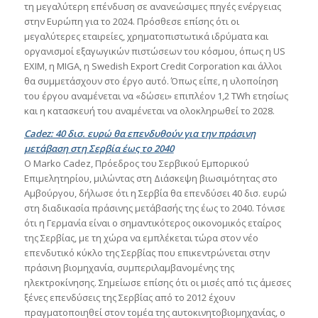
τη μεγαλύτερη επένδυση σε ανανεώσιμες πηγές ενέργειας
στην Ευρώπη για το 2024. Πρόσθεσε επίσης ότι οι
μεγαλύτερες εταιρείες, χρηματοπιστωτικά ιδρύματα και
οργανισμοί εξαγωγικών πιστώσεων του κόσμου, όπως η US
EXIM, η MIGA, η Swedish Export Credit Corporation και άλλοι
θα συμμετάσχουν στο έργο αυτό. Όπως είπε, η υλοποίηση
του έργου αναμένεται να «δώσει» επιπλέον 1,2 TWh ετησίως
και η κατασκευή του αναμένεται να ολοκληρωθεί το 2028.
Cadez: 40 δισ. ευρώ θα επενδυθούν για την πράσινη
μετάβαση στη Σερβία έως το 2040
Ο Marko Cadez, Πρόεδρος του Σερβικού Εμπορικού
Επιμελητηρίου, μιλώντας στη Διάσκεψη βιωσιμότητας στο
Αμβούργου, δήλωσε ότι η Σερβία θα επενδύσει 40 δισ. ευρώ
στη διαδικασία πράσινης μετάβασής της έως το 2040. Τόνισε
ότι η Γερμανία είναι ο σημαντικότερος οικονομικός εταίρος
της Σερβίας, με τη χώρα να εμπλέκεται τώρα στον νέο
επενδυτικό κύκλο της Σερβίας που επικεντρώνεται στην
πράσινη βιομηχανία, συμπεριλαμβανομένης της
ηλεκτροκίνησης. Σημείωσε επίσης ότι οι μισές από τις άμεσες
ξένες επενδύσεις της Σερβίας από το 2012 έχουν
πραγματοποιηθεί στον τομέα της αυτοκινητοβιομηχανίας, ο