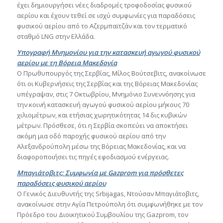
έχει δημιουργήσει νέες διαδρομές τροφοδοσίας φυσικού
αερίου και έχουν τεθεί σε ισχύ συμφωνίες για παραδόσεις
φυσικού αερίου από το Αζερμπαϊτζάν και τον τερματικό
σταθμό LNG στην Ελλάδα.
Υπογραφή Μνημονίου για την κατασκευή αγωγού φυσικού
αερίου με τη Βόρεια Μακεδονία
Ο Πρωθυπουργός της Σερβίας, Μίλος Βούτσεβιτς, ανακοίνωσε
ότι οι Κυβερνήσεις της Σερβίας και της Βόρειας Μακεδονίας
υπέγραψαν, στις 7 Οκτωβρίου, Μνημόνιο Συνεννόησης για
την κοινή κατασκευή αγωγού φυσικού αερίου μήκους 70
χιλιομέτρων, και ετήσιας χωρητικότητας 14 δις κυβικών
μέτρων. Πρόσθεσε, ότι η Σερβία σκοπεύει να αποκτήσει
ακόμη μια οδό παροχής φυσικού αερίου από την
Αλεξανδρούπολη μέσω της Βόρειας Μακεδονίας, και να
διαφοροποιήσει τις πηγές εφοδιασμού ενέργειας.
Μπαγιάτοβιτς: Συμφωνία με Gazprom για πρόσθετες
παραδόσεις φυσικού αερίου
Ο Γενικός Διευθυντής της Srbijagas, Ντούσαν Μπαγιάτοβιτς,
ανακοίνωσε στην Αγία Πετρούπολη ότι συμφωνήθηκε με τον
Πρόεδρο του Διοικητικού Συμβουλίου της Gazprom, τον