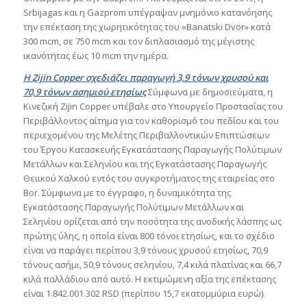
Srbijagas και η Gazprom υπέγραψαν μνημόνιο κατανόησης
την επέκταση της χωρητικότητας του «Banatski Dvor» κατά
300 mcm, σε 750 mcm και τον διπλασιασμό της μέγιστης
ικανότητας έως 10 mcm την ημέρα.
Η Zijin Copper σχεδιάζει παραγωγή 3,9 τόνων χρυσού και
70,9 τόνων ασημιού ετησίως
Σύμφωνα με δημοσιεύματα, η
Κινεζική Zijin Copper υπέβαλε στο Υπουργείο Προστασίας του
Περιβάλλοντος αίτημα για τον καθορισμό του πεδίου και του
περιεχομένου της Μελέτης Περιβαλλοντικών Επιπτώσεων
του Έργου Κατασκευής Εγκατάστασης Παραγωγής Πολύτιμων
Μετάλλων και Σεληνίου και της Εγκατάστασης Παραγωγής
Θειικού Χαλκού εντός του συγκροτήματος της εταιρείας στο
Bor. Σύμφωνα με το έγγραφο, η δυναμικότητα της
Εγκατάστασης Παραγωγής Πολύτιμων Μετάλλων και
Σεληνίου ορίζεται από την ποσότητα της ανοδικής λάσπης ως
πρώτης ύλης, η οποία είναι 800 τόνοι ετησίως, και το σχέδιο
είναι να παράγει περίπου 3,9 τόνους χρυσού ετησίως, 70,9
τόνους ασήμι, 50,9 τόνους σεληνίου, 7,4 κιλά πλατίνας και 66,7
κιλά παλλάδιου από αυτό. Η εκτιμώμενη αξία της επέκτασης
είναι 1.842.001.302 RSD (περίπου 15,7 εκατομμύρια ευρώ).