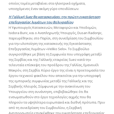
οποίος τομέα μεταβαίνει στα ηλεκτρικά οχήματα,
υποσχόμενος έναν ακόμη γύρο επενδύσεων.
Η Γαλλική Suez θα κατασκευάσει την πρώτη εγκατάσταση
επεξεργασίας λυμάτων του Βελιγραδίου
Η Υφυπουργός Κατασκευών, Μεταφορών και Υποδομών,
Isidora Buric, και ο Αναπληρωτής Υπουργός, Dusan Radonjic,
παρευρέθηκαν, στο Παρίσι, στη συνεδρίαση του Συμβουλίου
για την υλοποίηση της κατασκευής της Εγκατάστασης
Επεξεργασίας Λυμάτων «Veliko Selo». Το Συμβούλιο
συγκροτήθηκε με βάση τη Συμφωνία που υπεγράφη μεταξύ
της Σερβίας και της Γαλλικής εταιρείας Suez κατά την
τελευταία επίσκεψη του προέδρου της Γαλλίας, Εμανουέλ
Μακρόν, στη Σερβία. Κύριο έργο της είναι η προετοιμασία του
έργου-τεχνικού φακέλου που απαιτείται για την υπογραφή
της εμπορικής συμφωνίας μεταξύ της Γαλλικής και της
Σερβικής πλευράς. Σύμφωνα με την ανακοίνωση του
Υπουργείου στη συνάντηση, επιβεβαιώθηκε ότι θα
ενσωματωθούν στο έργο τεχνολογίες αιχμής που θα
πληρούν τα υψηλότερα ευρωπαϊκά και διεθνή πρότυπα. Πριν
από τη συνεδρίαση του Συμβουλίου, η Σερβική
Αντιπροσωπεία επισκέφθηκε την εγκατάσταση επεξεργασίας