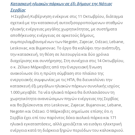
Κατασκευή ηλιακών πάρκων σε έξι δήμους της Νότιας
Σερβίας
Η Σερβική Κυβέρνηση ενέκρινε στις 11 Οκτωβρίου, διάταγμα
σχετικά με την κατασκευή αυτοεξισορροπούμενων σταθμών
ηλιακής ενέργειας μεγάλης χωρητικότητας, με συστήματα
αποθήκευσης ενέργειας σε αρκετούς δήμους,
συμπεριλαμβανομένων των Negotin, Zajecar, Odzaci, Lebane,
Leskovac, και Bujanovac. Το έργο θα καλύψει την ανάπτυξη,
την κατασκευή, τη θέση σε λειτουργία και δύο χρόνια
διαχείρισης και συντήρησης. Στη συνέχεια στις 14 Οκτωβρίου,
ο κ. Ζέλικο Μάρκοβιτς από την Ενεργειακή Ένωση
ανακοίνωσε ότι η πρώτη σύμβαση στο πλαίσιο της
ενεργειακής συμφωνίας με τις ΗΠΑ, θα διευκολύνει την
κατασκευή έξι μεγάλων ηλιακών πάρκων συνολικής ισχύος
1.000 μεγαβάτ. Τα νέα ηλιακά πάρκα θα διπλασιάσουν τη
χωρητικότητα ανανεώσιμων πηγών ενέργειας της Σερβίας
και θα βρίσκονται στο Leskovac, Zajecar, Bujanovac, Lebane,
Negotin και Odzaci. Ο Μάρκοβιτς σημείωσε επίσης ότι η
Σερβία έχει επί του παρόντος δέκα αιολικά πάρκα και 171
ηλιακά εγκαταστάσεις, αλλά χρειάζεται να εισάγει ηλεκτρική
ενέργεια κατά τη διάρκεια ξηρών περιόδων του καλοκαιριού.