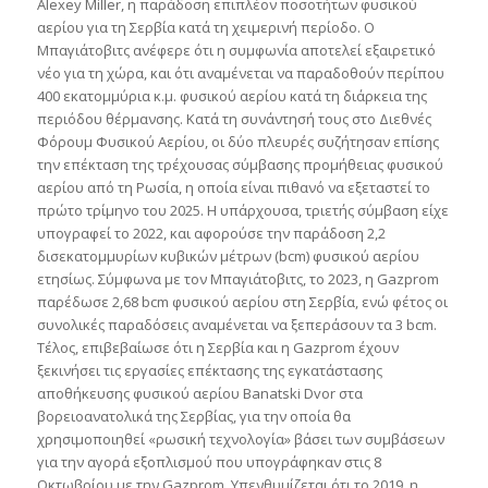
Alexey Miller, η παράδοση επιπλέον ποσοτήτων φυσικού
αερίου για τη Σερβία κατά τη χειμερινή περίοδο. Ο
Μπαγιάτοβιτς ανέφερε ότι η συμφωνία αποτελεί εξαιρετικό
νέο για τη χώρα, και ότι αναμένεται να παραδοθούν περίπου
400 εκατομμύρια κ.μ. φυσικού αερίου κατά τη διάρκεια της
περιόδου θέρμανσης. Κατά τη συνάντησή τους στο Διεθνές
Φόρουμ Φυσικού Αερίου, οι δύο πλευρές συζήτησαν επίσης
την επέκταση της τρέχουσας σύμβασης προμήθειας φυσικού
αερίου από τη Ρωσία, η οποία είναι πιθανό να εξεταστεί το
πρώτο τρίμηνο του 2025. Η υπάρχουσα, τριετής σύμβαση είχε
υπογραφεί το 2022, και αφορούσε την παράδοση 2,2
δισεκατομμυρίων κυβικών μέτρων (bcm) φυσικού αερίου
ετησίως. Σύμφωνα με τον Μπαγιάτοβιτς, το 2023, η Gazprom
παρέδωσε 2,68 bcm φυσικού αερίου στη Σερβία, ενώ φέτος οι
συνολικές παραδόσεις αναμένεται να ξεπεράσουν τα 3 bcm.
Τέλος, επιβεβαίωσε ότι η Σερβία και η Gazprom έχουν
ξεκινήσει τις εργασίες επέκτασης της εγκατάστασης
αποθήκευσης φυσικού αερίου Banatski Dvor στα
βορειοανατολικά της Σερβίας, για την οποία θα
χρησιμοποιηθεί «ρωσική τεχνολογία» βάσει των συμβάσεων
για την αγορά εξοπλισμού που υπογράφηκαν στις 8
Οκτωβρίου με την Gazprom. Υπενθυμίζεται ότι το 2019, η