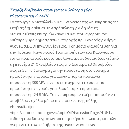
Έναρξη διαβουλεύσεων για τον δεύτερο γύρο
πλειστηριασμών ΑΠΕ
Το Υπουργείο Μεταλλείων και Ενέργειας της Δημοκρατίας της
Σερβίας δημοσίευσε την πρόσκληση για δημόσιες
διαβουλεύσεις επί τριών κανονισμών που αφορούν τον
δεύτερο γύρο δημοπρασιών παροχής πριμ αγοράς για έργα
Ανανεώσιμων Πηγών Ενέργειας. Η δημόσια διαβούλευση για
την Πρόταση Κανονισμού Τροποποιήσεων του Κανονισμού
για τα πριμ αγοράς και τα τιμολόγια τροφοδοσίας διαρκεί από
τη Δευτέρα 21 Οκτωβρίου έως την Δευτέρα 28 Οκτωβρίου
στις 23:59. Το διάταγμα για την ποσόστωση στο σύστημα
πριμοδότησης αγοράς για αιολικά πάρκα προτείνει
ποσόστωση 300 MW, ενώ το διάταγμα για το σύστημα
πριμοδότησης αγοράς για ηλιακά πάρκα προτείνει
ποσόστωση 124,8 MW. Τα ενδιαφερόμενα μέρη μπορούν να
υποβάλουν σχόλια μέσω της διαδικτυακής πύλης
eKonsultacije:
https://ekonsultacije.gov.rs/topicOfDiscussionPage/416/1 . Η
έκδοση των διαταγμάτων και η προκήρυξη πλειστηριασμών
αναμένεται τον Νοέμβριο. Της ανακοίνωσης των