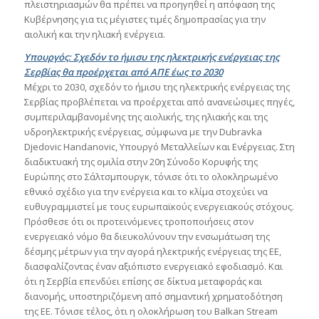
πλειστηριασμών θα πρέπει να προηγηθεί η απόφαση της
Κυβέρνησης για τις μέγιστες τιμές δημοπρασίας για την
αιολική και την ηλιακή ενέργεια.
Υπουργός: Σχεδόν το ήμισυ της ηλεκτρικής ενέργειας της
Σερβίας θα προέρχεται από ΑΠΕ έως το 2030
Μέχρι το 2030, σχεδόν το ήμισυ της ηλεκτρικής ενέργειας της
Σερβίας προβλέπεται να προέρχεται από ανανεώσιμες πηγές,
συμπεριλαμβανομένης της αιολικής, της ηλιακής και της
υδροηλεκτρικής ενέργειας, σύμφωνα με την Dubravka
Djedovic Handanovic, Υπουργό Μεταλλείων και Ενέργειας. Στη
διαδικτυακή της ομιλία στην 20η Σύνοδο Κορυφής της
Ευρώπης στο Σάλτσμπουργκ, τόνισε ότι το ολοκληρωμένο
εθνικό σχέδιο για την ενέργεια και το κλίμα στοχεύει να
ευθυγραμμιστεί με τους ευρωπαϊκούς ενεργειακούς στόχους.
Πρόσθεσε ότι οι προτεινόμενες τροποποιήσεις στον
ενεργειακό νόμο θα διευκολύνουν την ενσωμάτωση της
δέσμης μέτρων για την αγορά ηλεκτρικής ενέργειας της ΕΕ,
διασφαλίζοντας έναν αξιόπιστο ενεργειακό εφοδιασμό. Και
ότι η Σερβία επενδύει επίσης σε δίκτυα μεταφοράς και
διανομής, υποστηριζόμενη από σημαντική χρηματοδότηση
της ΕΕ. Τόνισε τέλος, ότι η ολοκλήρωση του Balkan Stream