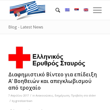
Blog - Latest News
Διαφημιστικό Βίντεο για επίδειξη
Α’ Βοηθειών και απεγκλωβισμού
από τροχαίο
/
7 Απριλίου 2017
in
Ανακοινώσεις
,
Ενημέρωση
,
Προβολη στο slider
/
by
greekserbian